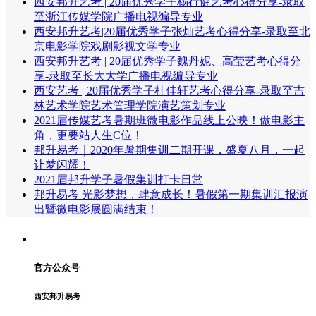
西安邦升艺考 | 20届优秀学子杨行健艺考心得分享-录取
至浙江传媒学院广播电视编导专业
西安邦升艺考|20届优秀学子张灿艺考心得分享-录取至北
京电影学院戏剧影视文学专业
西安邦升艺考 | 20届优秀学子魏丹妮、高莹艺考心得分
享-录取至长大大学广播电视编导专业
西安艺考 | 20届优秀学子杜佳轩艺考心得分享-录取至吉
林艺术学院艺术管理学院演艺策划专业
2021届传媒艺考暑期班微电影作品线上公映！做电影主
角，更要站人生C位！
邦升易考｜2020年暑期集训二期开课，盛夏八月，一起
让梦闪耀！
2021届邦升学子暑假集训打卡日常
邦升易考 光影梦想，肆意成长！暑假第一期集训汇报演
出暨微电影展圆满结束！
官方公众号
西安邦升易考